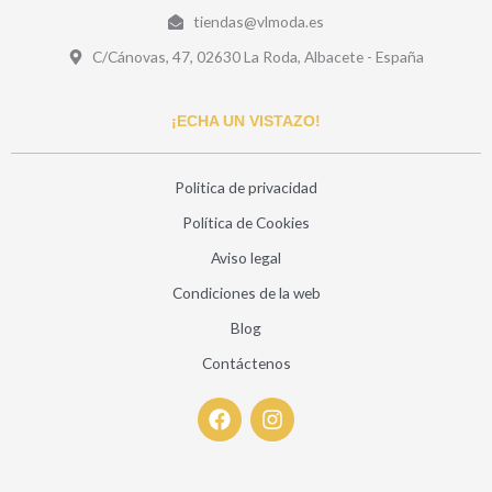
tiendas@vlmoda.es
C/Cánovas, 47, 02630 La Roda, Albacete - España
¡ECHA UN VISTAZO!
Politica de privacidad
Política de Cookies
Aviso legal
Condiciones de la web
Blog
Contáctenos
F
I
a
n
c
s
e
t