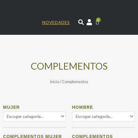
Ir
al
contenido
0
NOVEDADES
COMPLEMENTOS
Inicio
/ Complementos
MUJER
HOMBRE
COMPLEMENTOS MUJER
COMPLEMENTOS