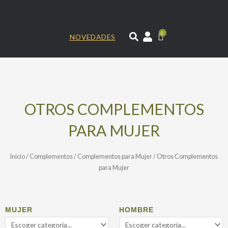
Ir
al
contenido
0
NOVEDADES
OTROS COMPLEMENTOS
PARA MUJER
Inicio
/
Complementos
/
Complementos para Mujer
/ Otros Complementos
para Mujer
MUJER
HOMBRE