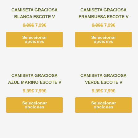
Las
Las
CAMISETA GRACIOSA
CAMISETA GRACIOSA
opciones
opc
BLANCA ESCOTE V
FRAMBUESA ESCOTE V
se
se
9,99
€
7,99
€
9,99
€
7,99
€
pueden
pu
elegir
ele
Seleccionar
Este
Seleccionar
Est
en
en
opciones
opciones
producto
pr
la
la
tiene
tie
página
pág
múltiples
múl
de
de
variantes.
var
producto
pr
Las
Las
CAMISETA GRACIOSA
CAMISETA GRACIOSA
opciones
opc
AZUL MARINO ESCOTE V
VERDE ESCOTE V
se
se
9,99
€
7,99
€
9,99
€
7,99
€
pueden
pu
elegir
ele
Seleccionar
Este
Seleccionar
Est
en
en
opciones
opciones
producto
pr
la
la
tiene
tie
página
pág
múltiples
múl
de
de
variantes.
var
producto
pr
Las
Las