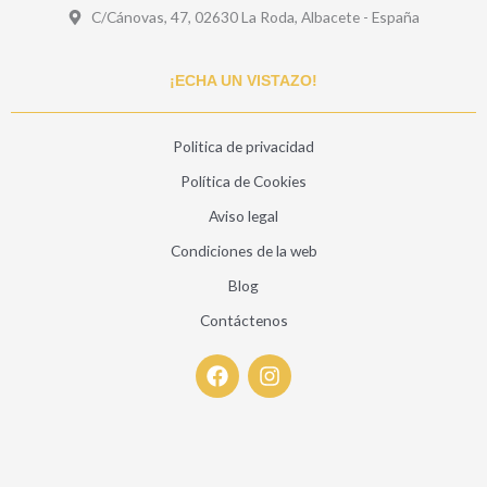
C/Cánovas, 47, 02630 La Roda, Albacete - España
¡ECHA UN VISTAZO!
Politica de privacidad
Política de Cookies
Aviso legal
Condiciones de la web
Blog
Contáctenos
F
I
a
n
c
s
e
t
b
a
o
g