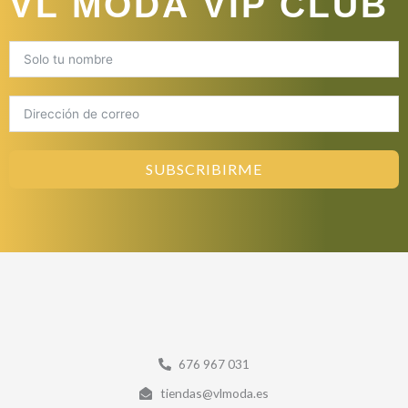
VL MODA VIP CLUB
SUBSCRIBIRME
676 967 031
tiendas@vlmoda.es