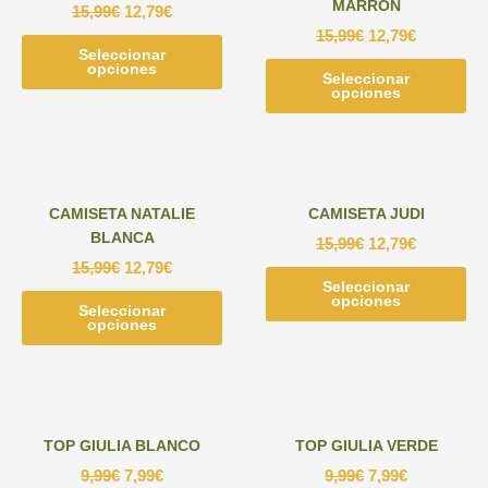
MARRON
15,99
€
12,79
€
se
pu
15,99
€
12,79
€
pueden
ele
Seleccionar
Este
elegir
en
opciones
producto
Seleccionar
Est
en
la
opciones
tiene
pr
la
pág
múltiples
tie
página
de
variantes.
múl
de
pr
Las
var
producto
opciones
Las
CAMISETA NATALIE
CAMISETA JUDI
se
opc
BLANCA
15,99
€
12,79
€
pueden
se
15,99
€
12,79
€
elegir
pu
Seleccionar
Est
en
ele
opciones
Seleccionar
Este
pr
la
en
opciones
producto
tie
página
la
tiene
múl
de
pág
múltiples
var
producto
de
variantes.
Las
pr
Las
opc
TOP GIULIA BLANCO
TOP GIULIA VERDE
opciones
se
9,99
€
7,99
€
9,99
€
7,99
€
se
pu