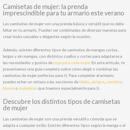
múltiples
múl
producto
de
Camisetas de mujer: la prenda
variantes.
var
pr
imprescindible para tu armario este verano
Las
Las
opciones
opc
Las camisetas de mujer son una prenda básica y versátil que no debe
se
se
faltar en tu armario. Pueden ser combinadas de diversas maneras para
pueden
pu
crear looks casuales y elegantes según la ocasión.
elegir
ele
en
en
Además, existen diferentes tipos de camisetas de mangas cortas,
la
la
largas y sin mangas, con distintos cuellos y cortes para adaptarse a
página
pág
las necesidades y gustos de
ropa para cada mujer
. En este artículo, te
de
de
presentamos una guía completa sobre cómo elegir y combinar las
producto
pr
camisetas de mujer perfectas para ti. Para completar el armario,
puedes echar un vistazo a las secciones de
faldas
,
abrigos
,
vestidos
,
blusas
o
sudaderas
que traemos especialmente para ti.
Descubre los distintos tipos de camisetas
de mujer
Las camisetas de mujer son una prenda versátil y cómoda que se
adapta a cualquier estilo. Existen diferentes tipos según la manga o el