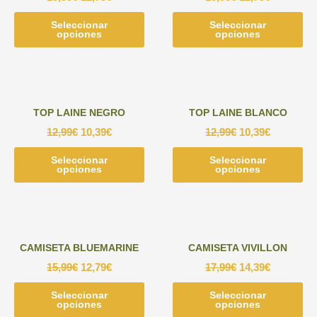
elegir
pu
Seleccionar
Este
Seleccionar
Est
en
ele
opciones
opciones
producto
pr
la
en
tiene
tie
página
la
múltiples
múl
de
pág
variantes.
var
producto
de
Las
Las
pr
TOP LAINE NEGRO
TOP LAINE BLANCO
opciones
opc
12,99
€
10,39
€
12,99
€
10,39
€
se
se
pueden
pu
Seleccionar
Este
Seleccionar
Est
elegir
ele
opciones
opciones
producto
pr
en
en
tiene
tie
la
la
múltiples
múl
página
pág
variantes.
var
de
de
Las
Las
producto
pr
CAMISETA BLUEMARINE
CAMISETA VIVILLON
opciones
opc
15,99
€
12,79
€
17,99
€
14,39
€
se
se
pueden
pu
Seleccionar
Este
Seleccionar
Est
elegir
ele
opciones
opciones
producto
pr
en
en