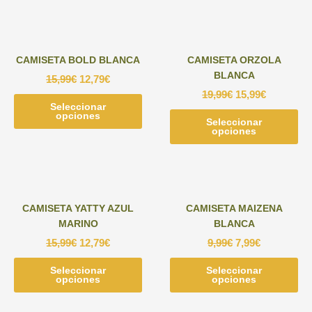
tiene
tie
la
la
múltiples
múl
página
pág
variantes.
var
de
de
Las
Las
producto
pr
CAMISETA BOLD BLANCA
CAMISETA ORZOLA
opciones
opc
BLANCA
15,99
€
12,79
€
se
se
19,99
€
15,99
€
pueden
pu
Seleccionar
Este
elegir
ele
opciones
producto
Seleccionar
Est
en
en
opciones
tiene
pr
la
la
múltiples
tie
página
pág
variantes.
múl
de
de
Las
var
producto
pr
opciones
Las
CAMISETA YATTY AZUL
CAMISETA MAIZENA
se
opc
MARINO
BLANCA
pueden
se
15,99
€
12,79
€
9,99
€
7,99
€
elegir
pu
en
ele
Seleccionar
Este
Seleccionar
Est
la
en
opciones
opciones
producto
pr
página
la
tiene
tie
de
pág