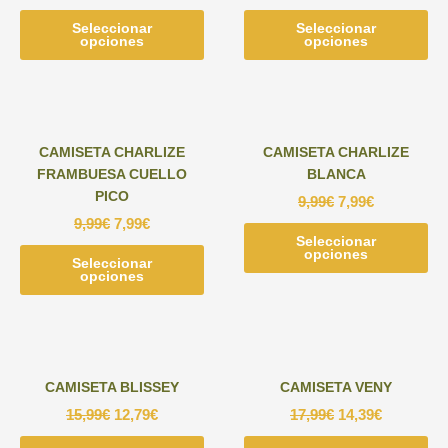
pueden
ele
Seleccionar
Este
Seleccionar
Est
elegir
en
opciones
opciones
producto
pr
en
la
tiene
tie
la
pág
múltiples
múl
página
de
variantes.
var
de
pr
Las
Las
producto
CAMISETA CHARLIZE
CAMISETA CHARLIZE
opciones
opc
FRAMBUESA CUELLO
BLANCA
se
se
PICO
9,99
€
7,99
€
pueden
pu
9,99
€
7,99
€
elegir
ele
Seleccionar
Est
en
en
opciones
Seleccionar
Este
pr
la
la
opciones
producto
tie
página
pág
tiene
múl
de
de
múltiples
var
producto
pr
variantes.
Las
Las
opc
CAMISETA BLISSEY
CAMISETA VENY
opciones
se
15,99
€
12,79
€
17,99
€
14,39
€
se
pu
pueden
ele