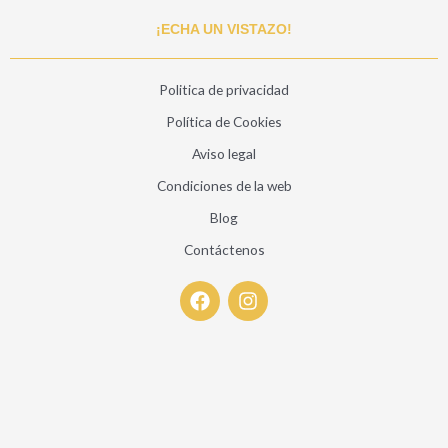
¡ECHA UN VISTAZO!
Politica de privacidad
Política de Cookies
Aviso legal
Condiciones de la web
Blog
Contáctenos
F
I
a
n
c
s
e
t
b
a
o
g
o
r
k
a