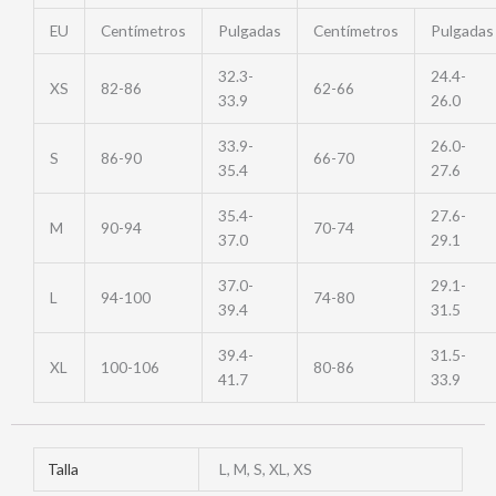
EU
Centímetros
Pulgadas
Centímetros
Pulgadas
32.3-
24.4-
XS
82-86
62-66
33.9
26.0
33.9-
26.0-
S
86-90
66-70
35.4
27.6
35.4-
27.6-
M
90-94
70-74
37.0
29.1
37.0-
29.1-
L
94-100
74-80
39.4
31.5
39.4-
31.5-
XL
100-106
80-86
41.7
33.9
Talla
L, M, S, XL, XS