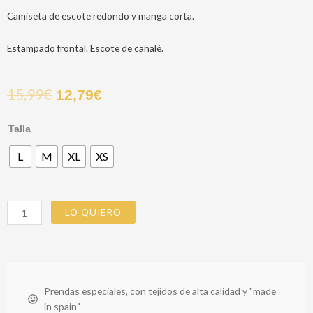
Camiseta de escote redondo y manga corta.
Estampado frontal. Escote de canalé.
15,99
€
12,79
€
CAMISETA
Talla
DION
L
M
XL
XS
BLANCA
cantidad
LO QUIERO
Prendas especiales, con tejidos de alta calidad y "made
in spain"