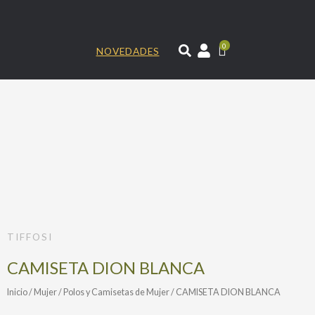
Ir
al
contenido
0
NOVEDADES
TIFFOSI
CAMISETA DION BLANCA
Inicio
/
Mujer
/
Polos y Camisetas de Mujer
/ CAMISETA DION BLANCA