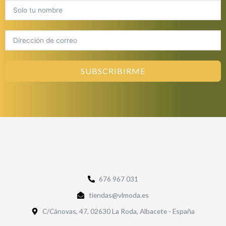
SUBSCRIBIRME
676 967 031
tiendas@vlmoda.es
C/Cánovas, 47, 02630 La Roda, Albacete - España