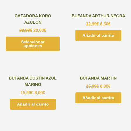
producto
de
variantes.
Las
pr
Las
opc
CAZADORA KORO
BUFANDA ARTHUR NEGRA
opciones
se
AZULON
12,99
€
6,50
€
se
pu
39,99
€
20,00
€
pueden
ele
Añadir al carrito
elegir
en
Seleccionar
Este
en
la
opciones
producto
la
pág
tiene
página
de
múltiples
de
pr
variantes.
producto
Las
BUFANDA DUSTIN AZUL
BUFANDA MARTIN
opciones
MARINO
15,99
€
8,00
€
se
15,99
€
8,00
€
pueden
Añadir al carrito
elegir
Añadir al carrito
en
la
página
de