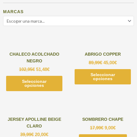
MARCAS
CHALECO ACOLCHADO
ABRIGO COPPER
NEGRO
89,99
€
45,00
€
102,95
€
51,48
€
Seleccionar
Est
opciones
Seleccionar
Este
pr
opciones
producto
tie
tiene
múl
múltiples
var
variantes.
Las
Las
opc
JERSEY APOLLINE BEIGE
SOMBRERO CHAPE
opciones
se
CLARO
17,99
€
9,00
€
se
pu
39,99
€
20,00
€
pueden
ele