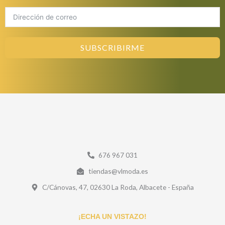
SUBSCRIBIRME
676 967 031
tiendas@vlmoda.es
C/Cánovas, 47, 02630 La Roda, Albacete - España
¡ECHA UN VISTAZO!