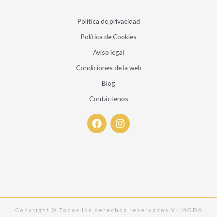
Politica de privacidad
Política de Cookies
Aviso legal
Condiciones de la web
Blog
Contáctenos
F
I
a
n
c
s
e
t
b
a
o
g
o
r
k
a
m
Copyright © Todos los derechos reservados VL MODA