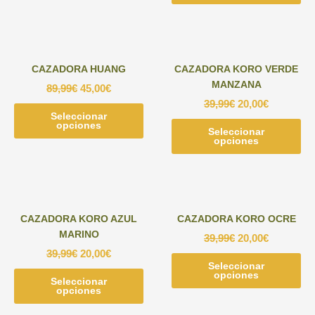
tie
múl
var
Las
CAZADORA HUANG
CAZADORA KORO VERDE
opc
MANZANA
89,99
€
45,00
€
se
39,99
€
20,00
€
pu
Seleccionar
Este
ele
opciones
producto
Seleccionar
Est
en
opciones
tiene
pr
la
múltiples
tie
pág
variantes.
múl
de
Las
var
pr
opciones
Las
CAZADORA KORO AZUL
CAZADORA KORO OCRE
se
opc
MARINO
39,99
€
20,00
€
pueden
se
39,99
€
20,00
€
elegir
pu
Seleccionar
Est
en
ele
opciones
Seleccionar
Este
pr
la
en
opciones
producto
tie
página
la
tiene
múl