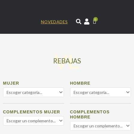
Ir
al
contenido
0
NOVEDADES
REBAJAS
MUJER
HOMBRE
COMPLEMENTOS MUJER
COMPLEMENTOS
HOMBRE