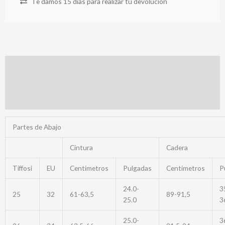
Te damos 15 días para realizar tu devolución
Descripción
Información adicional
Valoraciones (0)
Partes de Abajo
Cintura
Cadera
Tiffosi
EU
Centímetros
Pulgadas
Centímetros
P
24.0-
3
25
32
61-63,5
89-91,5
25.0
3
25.0-
3