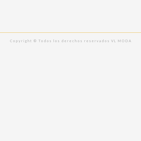
b
a
o
g
o
r
k
a
m
Copyright © Todos los derechos reservados VL MODA