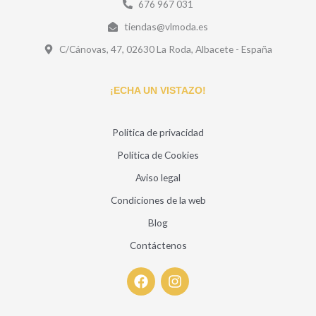
676 967 031
tiendas@vlmoda.es
C/Cánovas, 47, 02630 La Roda, Albacete - España
¡ECHA UN VISTAZO!
Politica de privacidad
Política de Cookies
Aviso legal
Condiciones de la web
Blog
Contáctenos
F
I
a
n
c
s
e
t