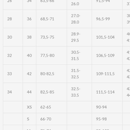
26
34
63,5-66
91,5-94
26.0
3
27.0-
3
28
36
68,5-71
96,5-99
28.0
3
28.9-
4
30
38
73,5-75
101,5-104
29.5
4
30.5-
4
32
40
77,5-80
106,5-109
31.5
4
31.5-
4
33
42
80-82,5
109-111,5
32.5
4
32.5-
4
34
44
82,5-85
111,5-114
33.5
4
XS
62-65
90-94
S
66-70
95-98