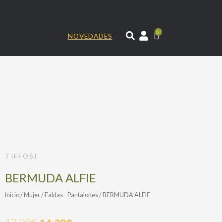
Ir
al
contenido
0
NOVEDADES
TIFFOSI
BERMUDA ALFIE
Inicio
/
Mujer
/
Faldas - Pantalones
/ BERMUDA ALFIE