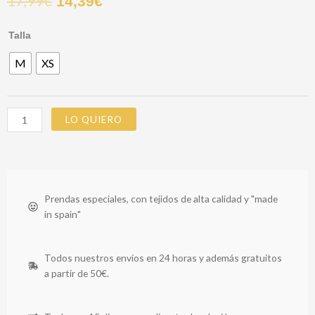
17,99
€
14,39
€
BERMUDA
Talla
ALFIE
M
XS
cantidad
LO QUIERO
Prendas especiales, con tejidos de alta calidad y "made
in spain"
Todos nuestros envíos en 24 horas y además gratuitos
a partir de 50€.