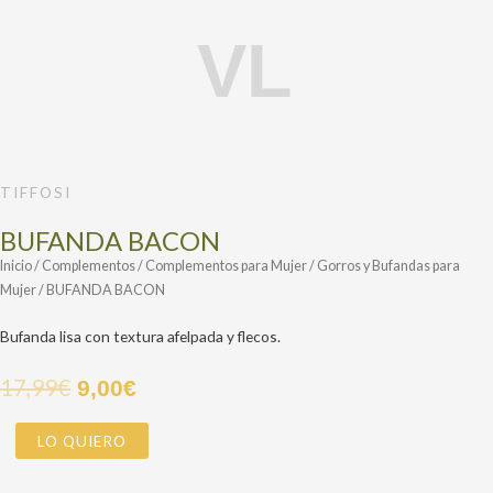
BUFANDA
BACON
cantidad
TIFFOSI
BUFANDA BACON
Inicio
/
Complementos
/
Complementos para Mujer
/
Gorros y Bufandas para
Mujer
/ BUFANDA BACON
Bufanda lisa con textura afelpada y flecos.
17,99
€
9,00
€
LO QUIERO