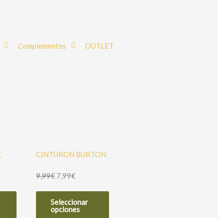
Complementos
OUTLET
K
CINTURON BURTON
9,99
€
7,99
€
Este
Este
Seleccionar
producto
producto
opciones