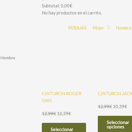
Subtotal:
0,00
€
No hay productos en el carrito.
REBAJAS
Mujer
Hombre
a Hombre
CINTURON ROGER
CINTURON JAC
GRIS
12,99
€
10,39
€
12,99
€
10,39
€
Seleccionar
Este
opciones
Seleccionar