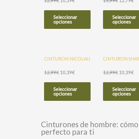
12,99
€
10,39
€
15,99
€
12,79
€
elegir
en
Este
la
Seleccionar
Seleccionar
producto
opciones
opciones
página
tiene
de
múltiples
producto
variantes.
Las
opciones
CINTURON NICOLAU
CINTURON SHA
se
12,99
€
10,39
€
12,99
€
10,39
€
pueden
elegir
Este
en
Seleccionar
Seleccionar
producto
opciones
opciones
la
tiene
página
múltiples
de
variantes.
producto
Cinturones de hombre: cómo 
Las
perfecto para ti
opciones
se