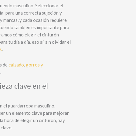
uendo masculino. Seleccionar el
pueden
se
al para una correcta sujeción y
elegir
pueden
 y marcas, y cada ocasión requiere
en
elegir
atuendo también es importante para
la
en
tramos cómo elegir el cinturón
página
la
 tu día a día, eso sí, sin olvidar el
de
página
s
.
producto
de
producto
es de
calzado
,
gorros y
e
.
eza clave en el
en el guardarropa masculino.
ser un elemento clave para mejorar
 la hora de elegir un cinturón, hay
 clavo.