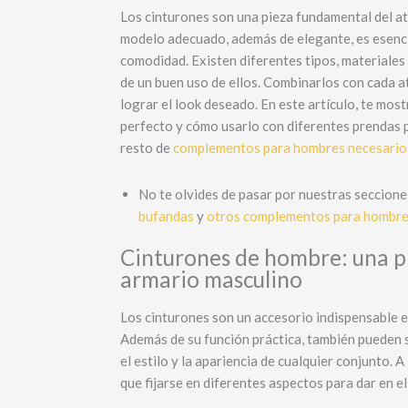
Los cinturones son una pieza fundamental del at
pueden
modelo adecuado, además de elegante, es esenci
elegir
comodidad. Existen diferentes tipos, materiales
en
de un buen uso de ellos. Combinarlos con cada 
la
lograr el look deseado. En este artículo, te mos
página
perfecto y cómo usarlo con diferentes prendas para
de
resto de
complementos para hombres necesario
producto
No te olvides de pasar por nuestras seccion
bufandas
y
otros complementos para hombr
Cinturones de hombre: una pi
armario masculino
Los cinturones son un accesorio indispensable 
Además de su función práctica, también pueden 
el estilo y la apariencia de cualquier conjunto. A
que fijarse en diferentes aspectos para dar en el