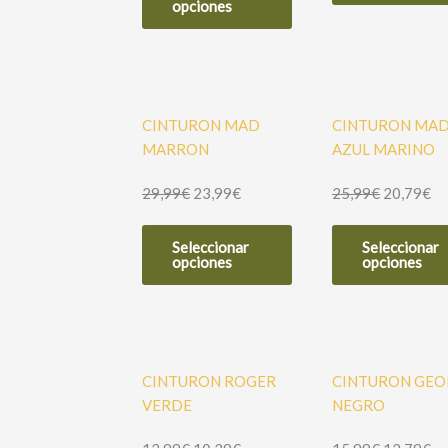
producto
opciones
tiene
múltiples
variantes.
Las
opciones
CINTURON MAD
CINTURON MA
se
MARRON
AZUL MARINO
pueden
29,99
€
23,99
€
25,99
€
20,79
€
elegir
en
Este
la
Seleccionar
Seleccionar
producto
opciones
opciones
página
tiene
de
múltiples
producto
variantes.
Las
opciones
CINTURON ROGER
CINTURON GEO
se
VERDE
NEGRO
pueden