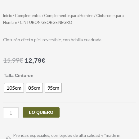
Inicio
/
Complementos
/
Complementos para Hombre
/
Cinturones para
Hombre
/ CINTURON GEORGE NEGRO
Cinturón efecto piel, reversible, con hebilla cuadrada.
15,99
€
12,79
€
CINTURON
Talla Cinturon
GEORGE
105cm
85cm
95cm
NEGRO
cantidad
LO QUIERO
Prendas especiales, con tejidos de alta calidad y "made in