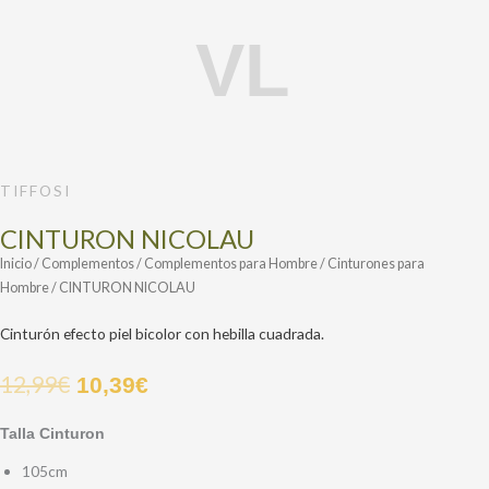
CINTURON
NICOLAU
cantidad
TIFFOSI
CINTURON NICOLAU
Inicio
/
Complementos
/
Complementos para Hombre
/
Cinturones para
Hombre
/ CINTURON NICOLAU
Cinturón efecto piel bicolor con hebilla cuadrada.
12,99
€
10,39
€
Talla Cinturon
105cm