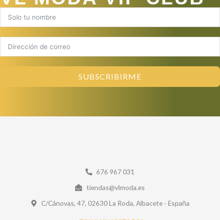
SUBSCRIBIRME
676 967 031
tiendas@vlmoda.es
C/Cánovas, 47, 02630 La Roda, Albacete - España