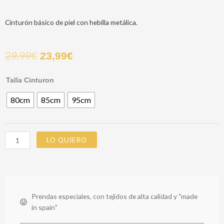
Cinturón básico de piel con hebilla metálica.
29,99
€
23,99
€
CINTURON
Talla Cinturon
MAD
80cm
85cm
95cm
MARRON
cantidad
LO QUIERO
Prendas especiales, con tejidos de alta calidad y "made
in spain"