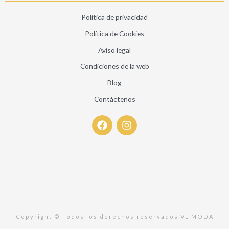
Politica de privacidad
Política de Cookies
Aviso legal
Condiciones de la web
Blog
Contáctenos
F
I
a
n
c
s
e
t
b
a
o
g
o
r
k
a
m
Copyright © Todos los derechos reservados VL MODA