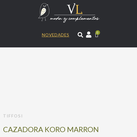
Ir
al
contenido
0
NOVEDADES
TIFFOSI
CAZADORA KORO MARRON