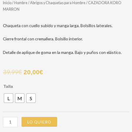
Inicio
/
Hombre
/
Abrigos y Chaquetas para Hombre
/ CAZADORA KORO
MARRON
Chaqueta con cuello subido y manga larga. Bolsillos laterales.
Cierre frontal con cremallera. Bolsillo interior.
Detalle de aplique de goma en la manga. Bajo y puños con elástico.
39,99
€
20,00
€
CAZADORA
Talla
KORO
L
M
S
MARRON
cantidad
LO QUIERO