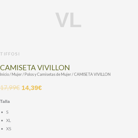
CAMISETA
VIVILLON
cantidad
TIFFOSI
CAMISETA VIVILLON
Inicio
/
Mujer
/
Polos y Camisetas de Mujer
/ CAMISETA VIVILLON
17,99
€
14,39
€
Talla
S
XL
XS