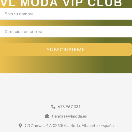
VL MODA VIP CLUB
SUBSCRIBIRME
676 967 031
tiendas@vlmoda.es
C/Cánovas, 47, 02630 La Roda, Albacete - España