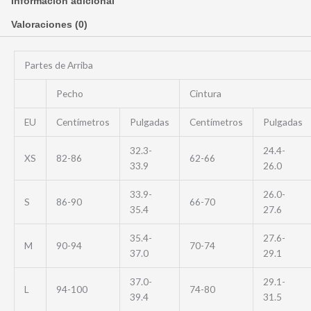
Información adicional
Valoraciones (0)
Partes de Arriba
Pecho
Cintura
EU
Centímetros
Pulgadas
Centímetros
Pulgadas
32.3-
24.4-
XS
82-86
62-66
33.9
26.0
33.9-
26.0-
S
86-90
66-70
35.4
27.6
35.4-
27.6-
M
90-94
70-74
37.0
29.1
37.0-
29.1-
L
94-100
74-80
39.4
31.5