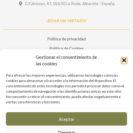
C/Cánovas, 47, 02630 La Roda, Albacete - España
¡ECHA UN VISTAZO!
Politica de privacidad
Política de Cookies
Gestionar el consentimiento de
Aviso legal
las cookies
Condiciones de la web
Para ofrecer las mejores experiencias, utilizamos tecnologías como las
Blog
cookies para almacenar y/o acceder a la información del dispositivo. El
consentimiento de estas tecnologías nos permitirá procesar datos como el
Contáctenos
comportamiento de navegación o las identificaciones únicas en este sitio.
No consentir o retirar el consentimiento, puede afectar negativamente a
F
I
ciertas características y funciones.
a
n
c
s
e
t
Aceptar
b
a
o
g
Denegar