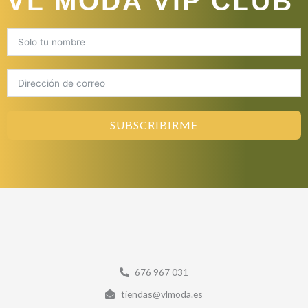
VL MODA VIP CLUB
SUBSCRIBIRME
676 967 031
tiendas@vlmoda.es