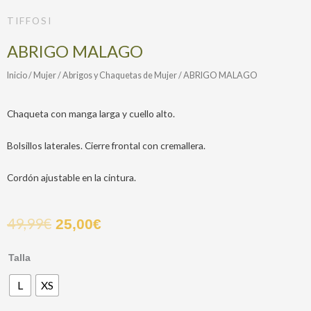
TIFFOSI
ABRIGO MALAGO
Inicio
/
Mujer
/
Abrigos y Chaquetas de Mujer
/ ABRIGO MALAGO
Chaqueta con manga larga y cuello alto.
Bolsillos laterales. Cierre frontal con cremallera.
Cordón ajustable en la cintura.
49,99
€
25,00
€
ABRIGO
Talla
MALAGO
L
XS
cantidad