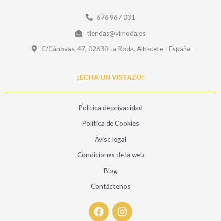
676 967 031
tiendas@vlmoda.es
C/Cánovas, 47, 02630 La Roda, Albacete - España
¡ECHA UN VISTAZO!
Politica de privacidad
Política de Cookies
Aviso legal
Condiciones de la web
Blog
Contáctenos
F
I
a
n