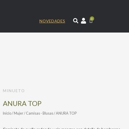
Ir
al
contenido
0
NOVEDADES
MINUETO
ANURA TOP
Inicio
/
Mujer
/
Camisas - Blusas
/ ANURA TOP