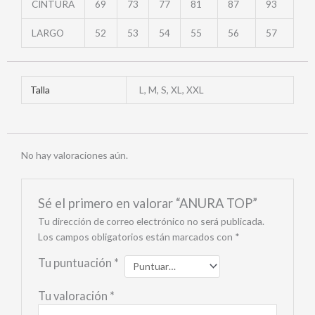
CINTURA
69
73
77
81
87
93
LARGO
52
53
54
55
56
57
Talla
L, M, S, XL, XXL
No hay valoraciones aún.
Sé el primero en valorar “ANURA TOP”
Tu dirección de correo electrónico no será publicada.
Los campos obligatorios están marcados con
*
Tu puntuación
*
Tu valoración
*