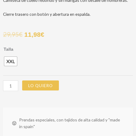
Camiseta de cuello redondo y sin mangas con detalle de hombreras.
Cierre trasero con botón y abertura en espalda.
29,95
€
11,98
€
ANURA
Talla
TOP
XXL
cantidad
LO QUIERO
Prendas especiales, con tejidos de alta calidad y "made
in spain"