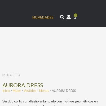
Ir
al
contenido
0
NOVEDADES
MINUETO
AURORA DRESS
Inicio
/
Mujer
/
Vestidos - Monos
/ AURORA DRESS
Vestido corto con diseño estampado con motivos geométricos en