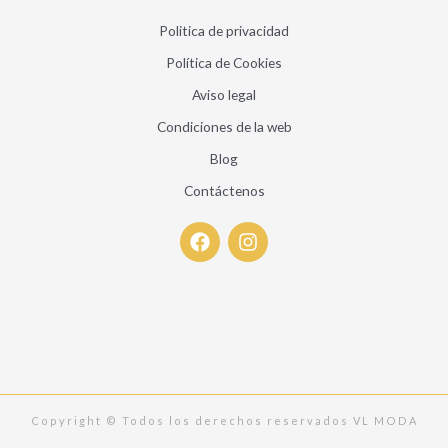
Politica de privacidad
Política de Cookies
Aviso legal
Condiciones de la web
Blog
Contáctenos
F
I
a
n
c
s
e
t
b
a
o
g
o
r
k
a
m
Copyright © Todos los derechos reservados VL MODA