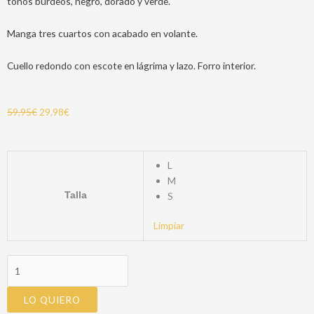
tonos burdeos, negro, dorado y verde.
Manga tres cuartos con acabado en volante.
Cuello redondo con escote en lágrima y lazo. Forro interior.
59,95
€
29,98
€
AURORA
L
DRESS
M
cantidad
Talla
S
Limpiar
LO QUIERO