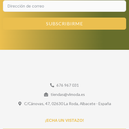
SUBSCRIBIRME
676 967 031
tiendas@vlmoda.es
C/Cánovas, 47, 02630 La Roda, Albacete - España
¡ECHA UN VISTAZO!