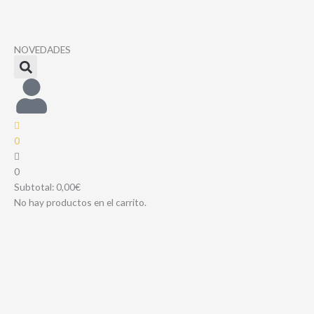
Ir
al
contenido
NOVEDADES
0
0
Subtotal:
0,00
€
No hay productos en el carrito.