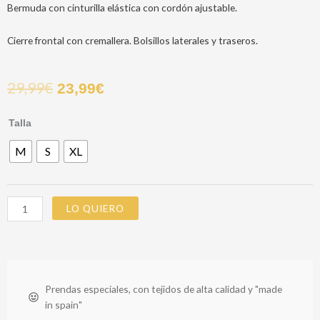
Bermuda con cinturilla elástica con cordón ajustable.
Cierre frontal con cremallera. Bolsillos laterales y traseros.
29,99
€
23,99
€
BERMUDA
Talla
CORDON
M
S
XL
TEJIDO
INDIGO
AZUL
CLARO
LO QUIERO
cantidad
Prendas especiales, con tejidos de alta calidad y "made
in spain"