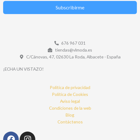
Subscribirme
676 967 031
tiendas@vlmoda.es
C/Cánovas, 47, 02630 La Roda, Albacete - España
¡ECHA UN VISTAZO!
Politica de privacidad
Política de Cookies
Aviso legal
Condiciones de la web
Blog
Contáctenos
F
I