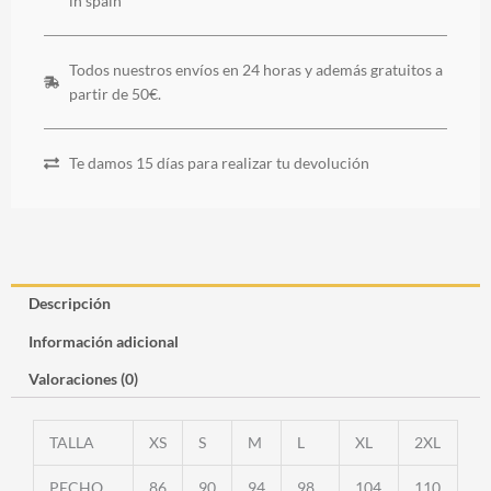
in spain"
Todos nuestros envíos en 24 horas y además gratuitos a
partir de 50€.
Te damos 15 días para realizar tu devolución
Descripción
Información adicional
Valoraciones (0)
TALLA
XS
S
M
L
XL
2XL
PECHO
86
90
94
98
104
110