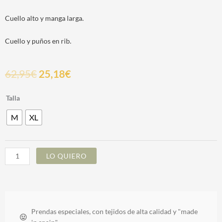
Cuello alto y manga larga.
Cuello y puños en rib.
62,95
€
25,18
€
BLUE
Talla
YAYOI
M
XL
DRESS
cantidad
LO QUIERO
Prendas especiales, con tejidos de alta calidad y "made