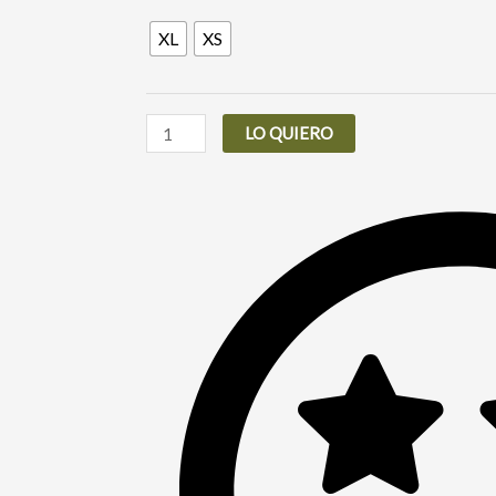
NONY
XL
XS
VERDE
cantidad
LO QUIERO