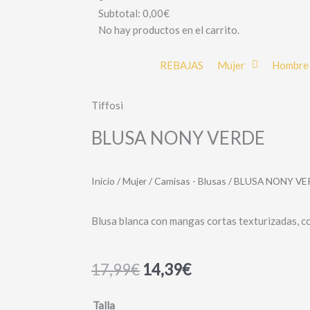
Subtotal:
0,00
€
No hay productos en el carrito.
REBAJAS
Mujer
Hombre
Tiffosi
BLUSA NONY VERDE
Inicio
/
Mujer
/
Camisas - Blusas
/ BLUSA NONY VE
Blusa blanca con mangas cortas texturizadas, co
17,99
€
14,39
€
BLUSA
Talla