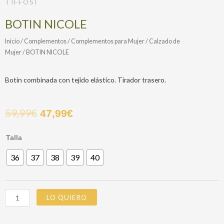
TIFFOSI
BOTIN NICOLE
Inicio
/
Complementos
/
Complementos para Mujer
/
Calzado de
Mujer
/ BOTIN NICOLE
Botín combinada con tejido elástico. Tirador trasero.
59,99
€
47,99
€
BOTIN
Talla
NICOLE
36
37
38
39
40
cantidad
LO QUIERO