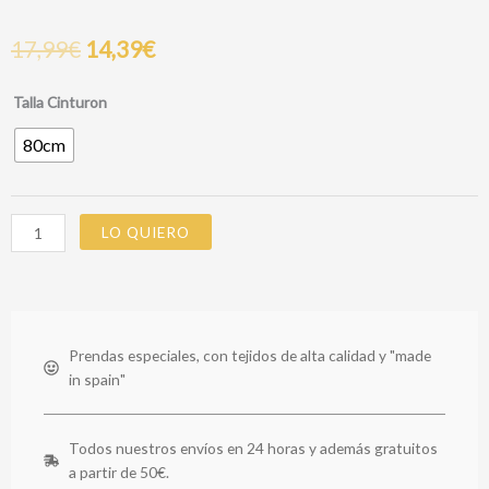
17,99
€
14,39
€
CINTURON
Talla Cinturon
CARLA
80cm
cantidad
LO QUIERO
Prendas especiales, con tejidos de alta calidad y "made
in spain"
Todos nuestros envíos en 24 horas y además gratuitos
a partir de 50€.