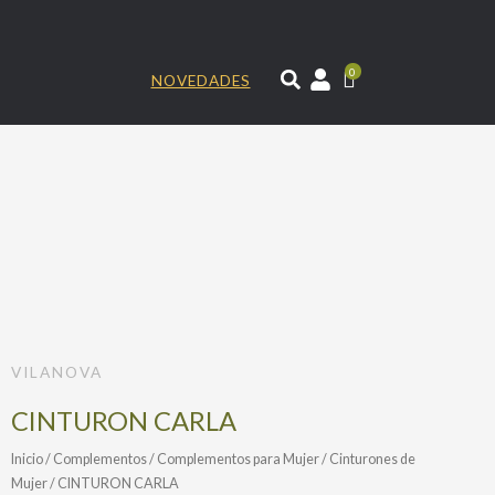
Ir
al
contenido
0
NOVEDADES
VILANOVA
CINTURON CARLA
Inicio
/
Complementos
/
Complementos para Mujer
/
Cinturones de
Mujer
/ CINTURON CARLA