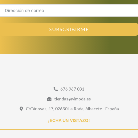
SUBSCRIBIRME
676 967 031
tiendas@vlmoda.es
C/Cánovas, 47, 02630 La Roda, Albacete - España
¡ECHA UN VISTAZO!