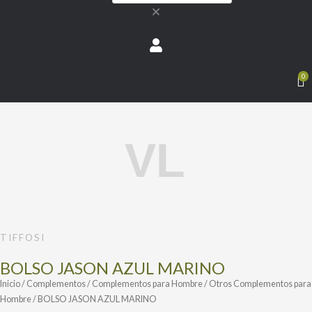
0
BOLSO
JASON
AZUL
MARINO
cantidad
TIFFOSI
BOLSO JASON AZUL MARINO
Inicio
/
Complementos
/
Complementos para Hombre
/
Otros Complementos para
Hombre
/ BOLSO JASON AZUL MARINO