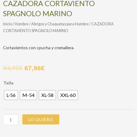
CAZADORA CORTAVIENTO
SPAGNOLO MARINO
Inicio
/
Hombre
/
Abrigos y Chaquetas para Hombre
/ CAZADORA
CORTAVIENTO SPAGNOLO MARINO
Cortavientos con cpucha y cremallera.
84,95
€
67,96
€
CAZADORA
Talla
CORTAVIENTO
L-56
M-54
XL-58
XXL-60
SPAGNOLO
MARINO
cantidad
LO QUIERO