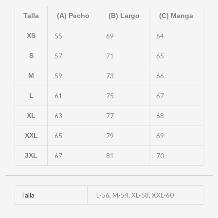
Talla
(A) Pecho
(B) Largo
(C) Manga
55
69
64
XS
57
71
65
S
59
73
66
M
61
75
67
L
63
77
68
XL
65
79
69
XXL
67
81
70
3XL
Talla
L-56, M-54, XL-58, XXL-60