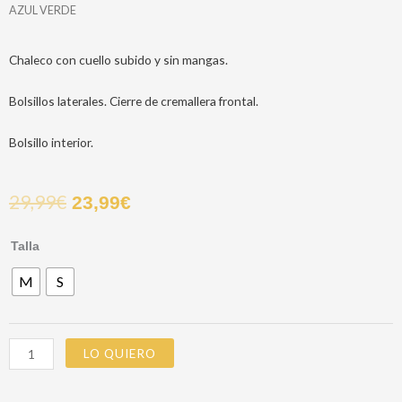
AZUL VERDE
Chaleco con cuello subido y sin mangas.
Bolsillos laterales. Cierre de cremallera frontal.
Bolsillo interior.
29,99
€
23,99
€
CHALECO
Talla
OLIVER
M
S
AZUL
VERDE
cantidad
LO QUIERO