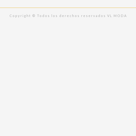
k
a
m
Copyright © Todos los derechos reservados VL MODA