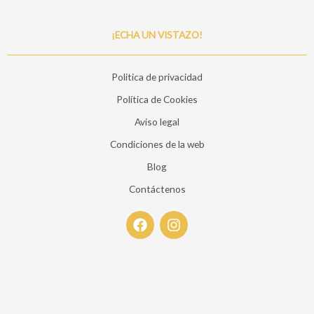
¡ECHA UN VISTAZO!
Politica de privacidad
Política de Cookies
Aviso legal
Condiciones de la web
Blog
Contáctenos
F
I
a
n
c
s
e
t
b
a
o
g
o
r