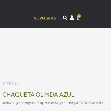
Ir
al
contenido
0
NOVEDADES
TIFFOSI
CHAQUETA OLINDA AZUL
Inicio
/
Mujer
/
Abrigos y Chaquetas de Mujer
/ CHAQUETA OLINDA AZUL