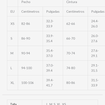
Pecho
Cintura
EU
Centímetros
Pulgadas
Centímetros
Pulgadas
32.3-
24.4-
XS
82-86
62-66
33.9
26.0
33.9-
26.0-
S
86-90
66-70
35.4
27.6
35.4-
27.6-
M
90-94
70-74
37.0
29.1
37.0-
29.1-
L
94-100
74-80
39.4
31.5
39.4-
31.5-
XL
100-106
80-86
41.7
33.9
Talla
L, M, S, XL, XS