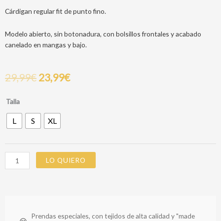
Cárdigan regular fit de punto fino.
Modelo abierto, sin botonadura, con bolsillos frontales y acabado
canelado en mangas y bajo.
29,99
€
23,99
€
CHAQUETA
Talla
OLINDA
L
S
XL
AZUL
cantidad
LO QUIERO
Prendas especiales, con tejidos de alta calidad y "made