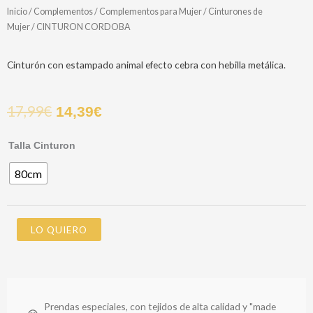
Inicio
/
Complementos
/
Complementos para Mujer
/
Cinturones de
Mujer
/ CINTURON CORDOBA
Cinturón con estampado animal efecto cebra con hebilla metálica.
17,99
€
14,39
€
CINTURON
Talla Cinturon
CORDOBA
80cm
cantidad
LO QUIERO
Prendas especiales, con tejidos de alta calidad y "made