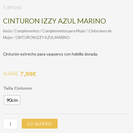
TIFFOSI
CINTURON IZZY AZUL MARINO
Inicio
/
Complementos
/
Complementos para Mujer
/
Cinturones de
Mujer
/ CINTURON IZZY AZUL MARINO
Cinturón estrecho para vaqueros con hebilla dorada.
9,99
€
7,99
€
CINTURON
Talla Cinturon
IZZY
90cm
AZUL
MARINO
cantidad
LO QUIERO