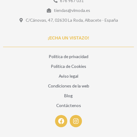
676 967 031
tiendas@vlmoda.es
C/Cánovas, 47, 02630 La Roda, Albacete - España
¡ECHA UN VISTAZO!
Politica de privacidad
Política de Cookies
Aviso legal
Condiciones de la web
Blog
Contáctenos
F
I
a
n
c
s
e
t