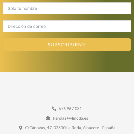
SUBSCRIBIRME
676 967 031
tiendas@vlmoda.es
C/Cánovas, 47, 02630 La Roda, Albacete - España