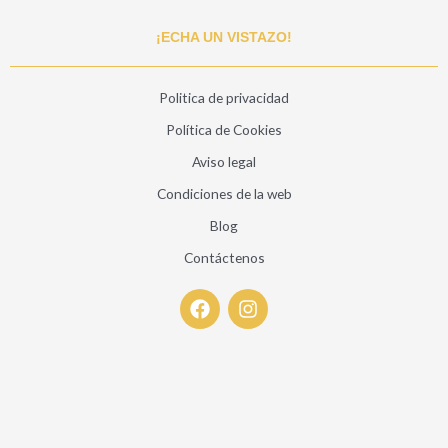
¡ECHA UN VISTAZO!
Politica de privacidad
Política de Cookies
Aviso legal
Condiciones de la web
Blog
Contáctenos
F
I
a
n
c
s
e
t
b
a
o
g
o
r
k
a