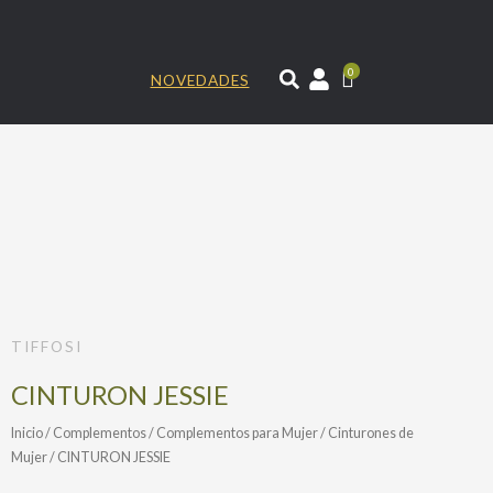
Ir
al
contenido
0
NOVEDADES
TIFFOSI
CINTURON JESSIE
Inicio
/
Complementos
/
Complementos para Mujer
/
Cinturones de
Mujer
/ CINTURON JESSIE