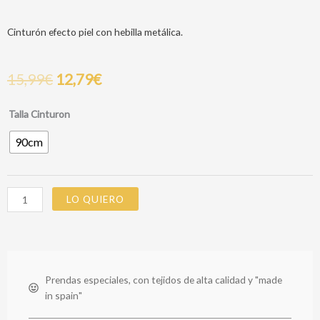
Cinturón efecto piel con hebilla metálica.
15,99
€
12,79
€
CINTURON
Talla Cinturon
LEONE
90cm
cantidad
LO QUIERO
Prendas especiales, con tejidos de alta calidad y "made
in spain"