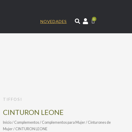
Ir
al
contenido
0
NOVEDADES
TIFFOSI
CINTURON LEONE
Inicio
/
Complementos
/
Complementos para Mujer
/
Cinturones de
Mujer
/ CINTURON LEONE