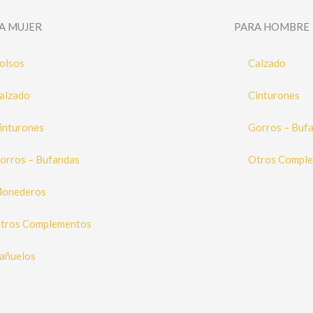
A MUJER
PARA HOMBRE
olsos
Calzado
alzado
Cinturones
inturones
Gorros – Buf
orros – Bufandas
Otros Compl
onederos
tros Complementos
añuelos