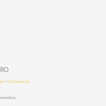
GRO
jer
/
Cinturones de
a metálica.