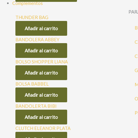
Complementos
PAR
THUNDER BAG
39,95
€
31,96
€
B
Añadir al carrito
BANDOLERA ABBEY
C
49,99
€
39,99
€
Añadir al carrito
C
BOLSO SHOPPER LIANA
39,99
€
31,99
€
G
Añadir al carrito
BOLSA BABBEL
M
29,99
€
23,99
€
Añadir al carrito
O
BANDOLERTA BIBI
29,99
€
23,99
€
P
Añadir al carrito
CLUTCH ELEANOR PLATA
29,99
€
23,99
€