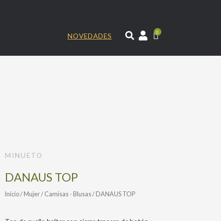
Ir
al
contenido
0
NOVEDADES
MINUETO
DANAUS TOP
Inicio
/
Mujer
/
Camisas - Blusas
/ DANAUS TOP