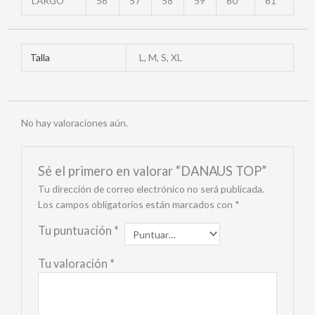
LARGO
56
57
58
59
60
61
Talla
L, M, S, XL
No hay valoraciones aún.
Sé el primero en valorar “DANAUS TOP”
Tu dirección de correo electrónico no será publicada.
Los campos obligatorios están marcados con
*
Tu puntuación
*
Tu valoración
*