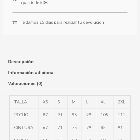
a partir de 50€.
Te damos 15 días para realizar tu devolución
Descripción
Información adicional
Valoraciones (0)
TALLA
XS
S
M
L
XL
2XL
PECHO
87
91
95
99
105
111
CINTURA
67
71
75
79
85
91