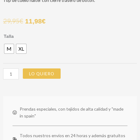
Top de cuello halter con cierre trasero de botón.
29,95
€
11,98
€
DANAUS
Talla
TOP
M
XL
cantidad
LO QUIERO
Prendas especiales, con tejidos de alta calidad y "made
in spain"
Todos nuestros envíos en 24 horas y además gratuitos