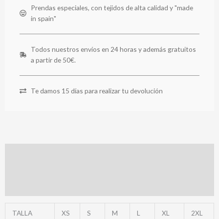
Prendas especiales, con tejidos de alta calidad y "made
in spain"
Todos nuestros envíos en 24 horas y además gratuitos
a partir de 50€.
Te damos 15 días para realizar tu devolución
Descripción
Información adicional
Valoraciones (0)
TALLA
XS
S
M
L
XL
2XL