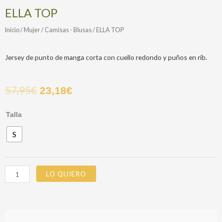
ELLA TOP
Inicio
/
Mujer
/
Camisas - Blusas
/ ELLA TOP
Jersey de punto de manga corta con cuello redondo y puños en rib.
57,95
€
23,18
€
ELLA
Talla
TOP
S
cantidad
LO QUIERO