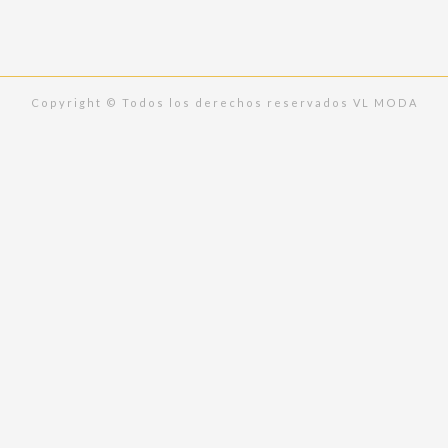
o
g
o
r
k
a
m
Copyright © Todos los derechos reservados VL MODA