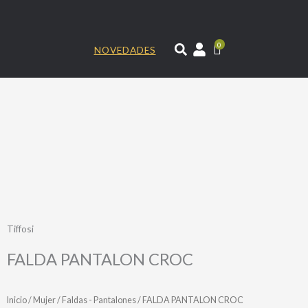
Ir
al
contenido
0
NOVEDADES
Tiffosi
FALDA PANTALON CROC
Inicio
/
Mujer
/
Faldas - Pantalones
/ FALDA PANTALON CROC