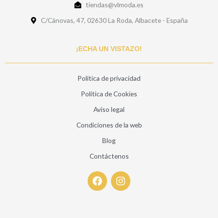
tiendas@vlmoda.es
C/Cánovas, 47, 02630 La Roda, Albacete - España
¡ECHA UN VISTAZO!
Politica de privacidad
Política de Cookies
Aviso legal
Condiciones de la web
Blog
Contáctenos
F
I
a
n
c
s
e
t
b
a