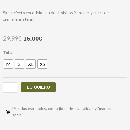
Skort efecto cocodrilo con dos bolsillos frontales y cierre de
cremallera lateral.
29,99
€
15,00
€
FALDA
Talla
PANTALON
M
S
XL
XS
CROC
cantidad
LO QUIERO
Prendas especiales, con tejidos de alta calidad y "made in
spain"