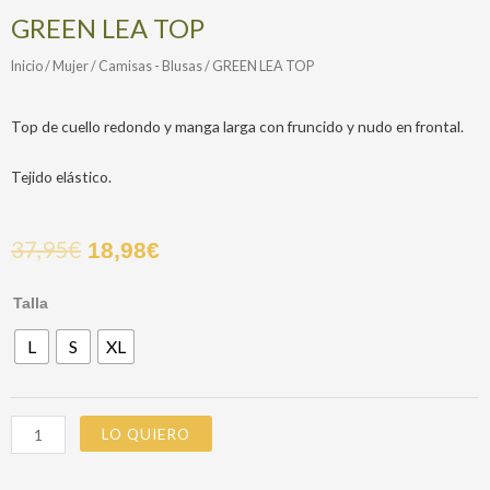
GREEN LEA TOP
Inicio
/
Mujer
/
Camisas - Blusas
/ GREEN LEA TOP
Top de cuello redondo y manga larga con fruncido y nudo en frontal.
Tejido elástico.
37,95
€
18,98
€
GREEN
Talla
LEA
L
S
XL
TOP
cantidad
LO QUIERO