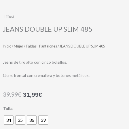
Tiffosi
JEANS DOUBLE UP SLIM 485
Inicio
/
Mujer
/
Faldas - Pantalones
/ JEANS DOUBLE UP SLIM 485
Jeans de tiro alto con cinco bolsillos.
Cierre frontal con cremallera y botones metálicos.
39,99
€
31,99
€
JEANS
Talla
DOUBLE
34
35
36
39
UP
SLIM