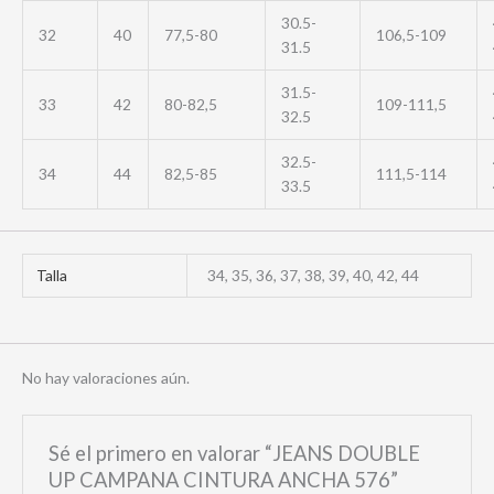
30.5-
32
40
77,5-80
106,5-109
31.5
31.5-
33
42
80-82,5
109-111,5
32.5
32.5-
34
44
82,5-85
111,5-114
33.5
Talla
34, 35, 36, 37, 38, 39, 40, 42, 44
No hay valoraciones aún.
Sé el primero en valorar “JEANS DOUBLE
UP CAMPANA CINTURA ANCHA 576”