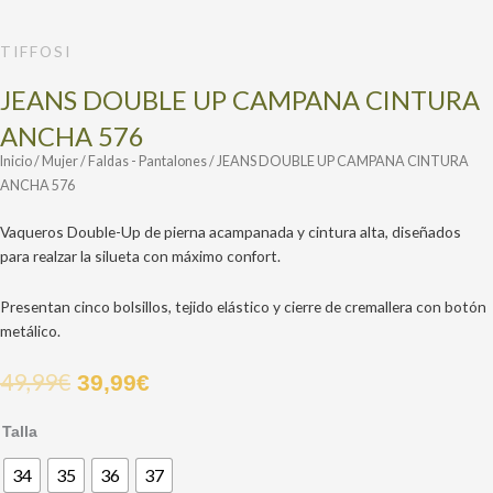
TIFFOSI
JEANS DOUBLE UP CAMPANA CINTURA
ANCHA 576
Inicio
/
Mujer
/
Faldas - Pantalones
/ JEANS DOUBLE UP CAMPANA CINTURA
ANCHA 576
Vaqueros Double-Up de pierna acampanada y cintura alta, diseñados
para realzar la silueta con máximo confort.
Presentan cinco bolsillos, tejido elástico y cierre de cremallera con botón
metálico.
49,99
€
39,99
€
Talla
34
35
36
37