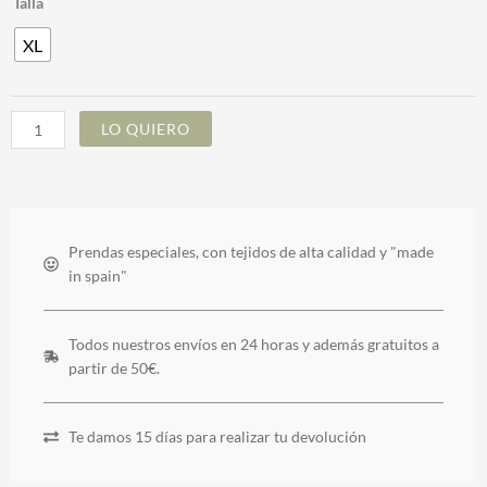
Talla
EDWINA
XL
BEIGE
CLARO
cantidad
LO QUIERO
Prendas especiales, con tejidos de alta calidad y "made
in spain"
Todos nuestros envíos en 24 horas y además gratuitos a
partir de 50€.
Te damos 15 días para realizar tu devolución