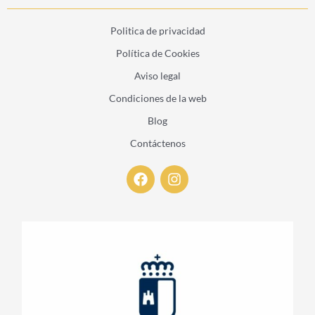
Politica de privacidad
Política de Cookies
Aviso legal
Condiciones de la web
Blog
Contáctenos
F
I
a
n
c
s
e
t
b
a
o
g
o
r
k
a
m