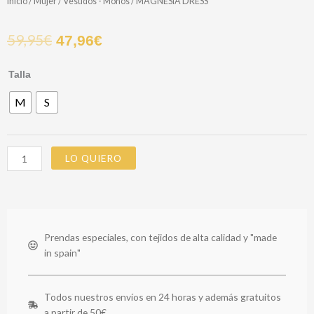
Inicio
/
Mujer
/
Vestidos - Monos
/ MAGNESIA DRESS
59,95
€
47,96
€
MAGNESIA
Talla
DRESS
M
S
cantidad
LO QUIERO
Prendas especiales, con tejidos de alta calidad y "made
in spain"
Todos nuestros envíos en 24 horas y además gratuitos
a partir de 50€.