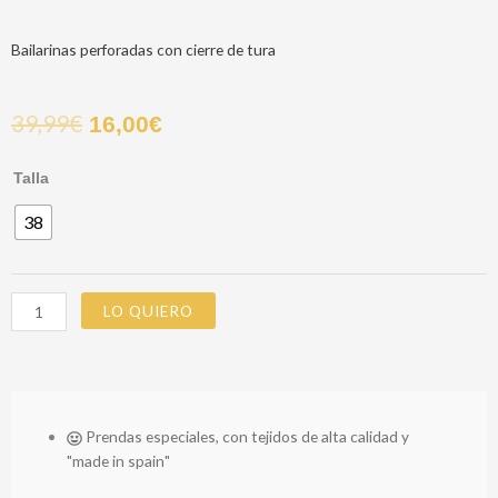
Bailarinas perforadas con cierre de tura
39,99
€
16,00
€
MANOLETINA
Talla
LORENA
38
cantidad
LO QUIERO
Prendas especiales, con tejidos de alta calidad y
"made in spain"