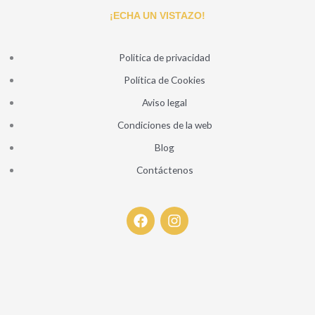
¡ECHA UN VISTAZO!
Politica de privacidad
Política de Cookies
Aviso legal
Condiciones de la web
Blog
Contáctenos
F
I
a
n
c
s
e
t
b
a
o
g
o
r
k
a