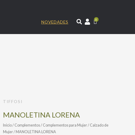
Ir
al
contenido
0
NOVEDADES
TIFFOSI
MANOLETINA LORENA
Inicio
/
Complementos
/
Complementos para Mujer
/
Calzado de
Mujer
/ MANOLETINA LORENA