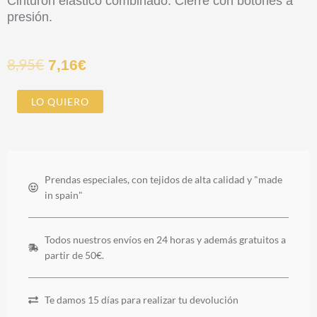
Cinturón elástico combinado. Cierre con botones a
presión.
8,95
€
7,16
€
MERCE
LO QUIERO
BELT
cantidad
Prendas especiales, con tejidos de alta calidad y "made
in spain"
Todos nuestros envíos en 24 horas y además gratuitos a
partir de 50€.
Te damos 15 días para realizar tu devolución