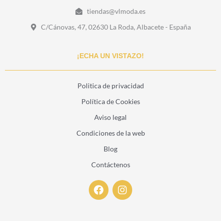
tiendas@vlmoda.es
C/Cánovas, 47, 02630 La Roda, Albacete - España
¡ECHA UN VISTAZO!
Politica de privacidad
Política de Cookies
Aviso legal
Condiciones de la web
Blog
Contáctenos
F
I
a
n
c
s
e
t