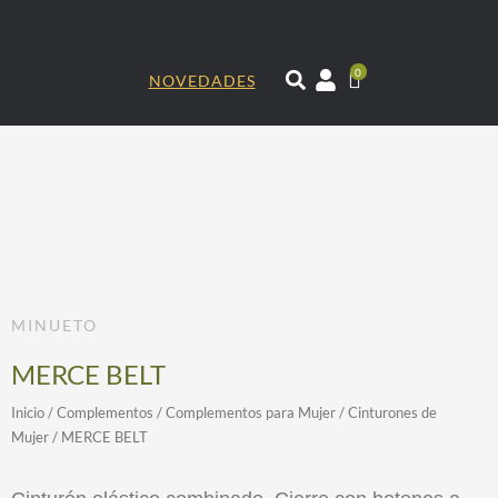
Ir
al
contenido
0
NOVEDADES
MINUETO
MERCE BELT
Inicio
/
Complementos
/
Complementos para Mujer
/
Cinturones de
Mujer
/ MERCE BELT