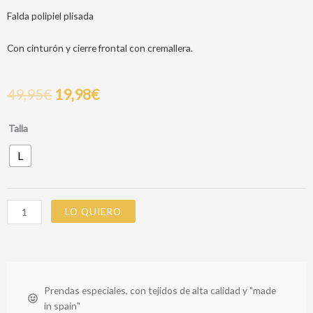
Falda polipiel plisada
Con cinturón y cierre frontal con cremallera.
49,95
€
19,98
€
MERCEDES
Talla
SKIRT
L
cantidad
LO QUIERO
Prendas especiales, con tejidos de alta calidad y "made
in spain"