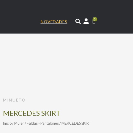
Ir
al
contenido
0
NOVEDADES
MINUETO
MERCEDES SKIRT
Inicio
/
Mujer
/
Faldas - Pantalones
/ MERCEDES SKIRT