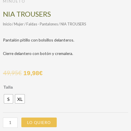
MINUETO
NIA TROUSERS
Inicio
/
Mujer
/
Faldas - Pantalones
/ NIA TROUSERS
Pantalón pitillo con bolsillos delanteros.
Cierre delantero con botón y cremalera.
49,95
€
19,98
€
NIA
Talla
TROUSERS
S
XL
cantidad
LO QUIERO