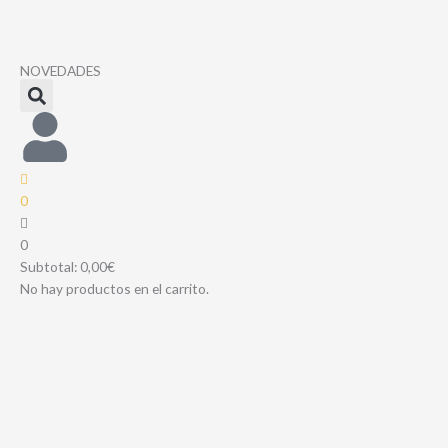
Ir
al
contenido
NOVEDADES
0
0
Subtotal:
0,00
€
No hay productos en el carrito.