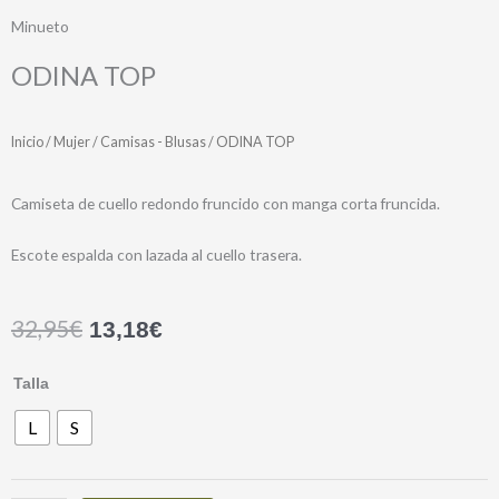
Minueto
ODINA TOP
Inicio
/
Mujer
/
Camisas - Blusas
/ ODINA TOP
Camiseta de cuello redondo fruncido con manga corta fruncida.
Escote espalda con lazada al cuello trasera.
32,95
€
13,18
€
ODINA
Talla
TOP
L
S
cantidad