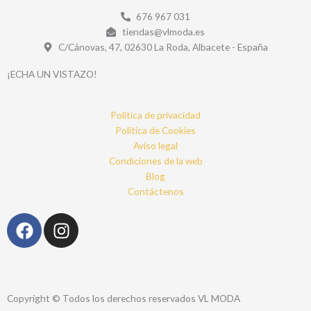
676 967 031
tiendas@vlmoda.es
C/Cánovas, 47, 02630 La Roda, Albacete - España
¡ECHA UN VISTAZO!
Politica de privacidad
Política de Cookies
Aviso legal
Condiciones de la web
Blog
Contáctenos
F
I
a
n
c
s
e
t
b
a
Copyright © Todos los derechos reservados VL MODA
o
g