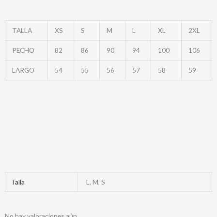
TALLA
XS
S
M
L
XL
2XL
PECHO
82
86
90
94
100
106
LARGO
54
55
56
57
58
59
Talla
L, M, S
No hay valoraciones aún.