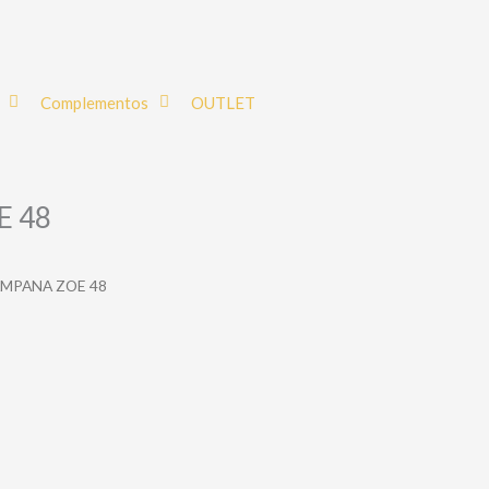
Complementos
OUTLET
 48
AMPANA ZOE 48