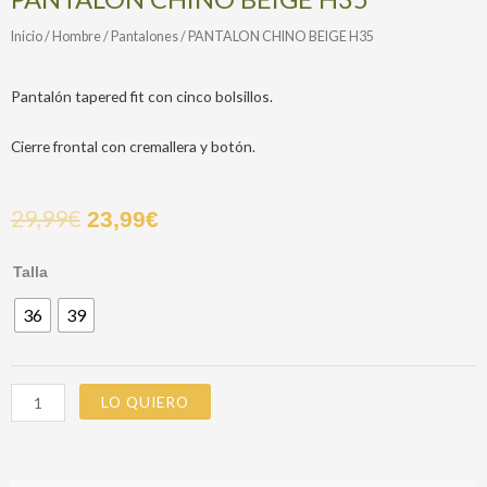
Inicio
/
Hombre
/
Pantalones
/ PANTALON CHINO BEIGE H35
Pantalón tapered fit con cinco bolsillos.
Cierre frontal con cremallera y botón.
29,99
€
23,99
€
PANTALON
Talla
CHINO
36
39
BEIGE
H35
cantidad
LO QUIERO