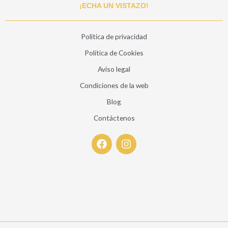
¡ECHA UN VISTAZO!
Politica de privacidad
Política de Cookies
Aviso legal
Condiciones de la web
Blog
Contáctenos
F
I
a
n
c
s
e
t
b
a
o
g
o
r
k
a
m