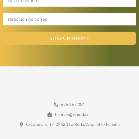
SUBSCRIBIRME
676 967 031
tiendas@vlmoda.es
C/Cánovas, 47, 02630 La Roda, Albacete - España