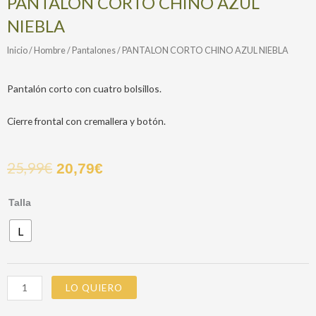
PANTALON CORTO CHINO AZUL
NIEBLA
Inicio
/
Hombre
/
Pantalones
/ PANTALON CORTO CHINO AZUL NIEBLA
Pantalón corto con cuatro bolsillos.
Cierre frontal con cremallera y botón.
25,99
€
20,79
€
PANTALON
Talla
CORTO
L
CHINO
AZUL
NIEBLA
cantidad
LO QUIERO