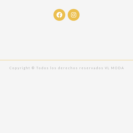
F
I
a
n
c
s
e
t
b
a
o
g
o
r
k
a
m
Copyright © Todos los derechos reservados VL MODA