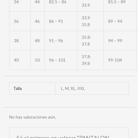
34
44
82.5 – 86
85.5 – 89
33.9
33.9-
36
46
86 – 91
89 – 94
35.8
35.8-
38
48
91 – 96
94 – 99
37.8
37.8-
40
50
96 – 101
99-104
39.8
Talla
L, M, XL, XXL
No hay valoraciones aún.
Sé el primero en valorar “PANTALON