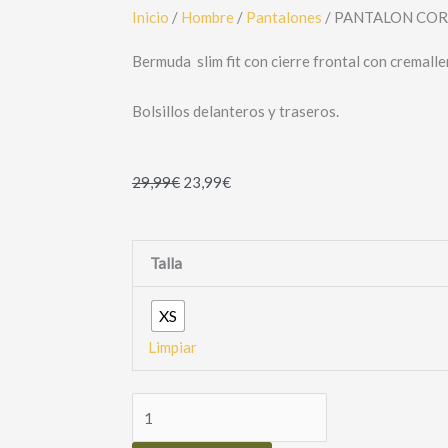
Inicio
/
Hombre
/
Pantalones
/ PANTALON COR
Bermuda slim fit con cierre frontal con cremalle
Bolsillos delanteros y traseros.
29,99
€
23,99
€
PANTALON
Talla
CORTO
CHINO
XS
BASICO
BLANCO
Limpiar
cantidad