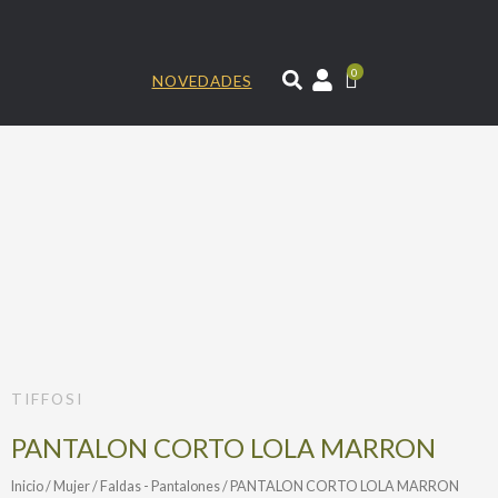
Ir
al
contenido
0
NOVEDADES
TIFFOSI
PANTALON CORTO LOLA MARRON
Inicio
/
Mujer
/
Faldas - Pantalones
/ PANTALON CORTO LOLA MARRON