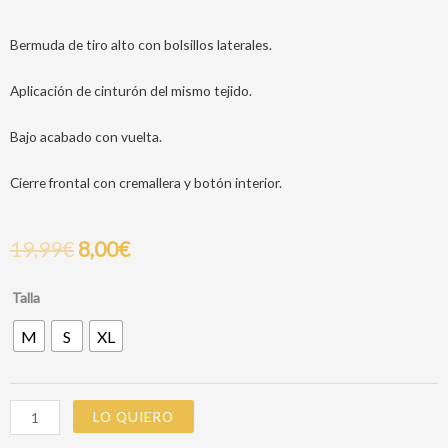
Bermuda de tiro alto con bolsillos laterales.
Aplicación de cinturón del mismo tejido.
Bajo acabado con vuelta.
Cierre frontal con cremallera y botón interior.
19,99
€
8,00
€
PANTALON
Talla
CORTO
M
S
XL
LOLA
MARRON
cantidad
LO QUIERO