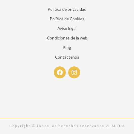
Politica de privacidad
Política de Cookies
Aviso legal
Condiciones de la web
Blog
Contáctenos
F
I
a
n
c
s
e
t
b
a
o
g
o
r
k
a
m
Copyright © Todos los derechos reservados VL MODA