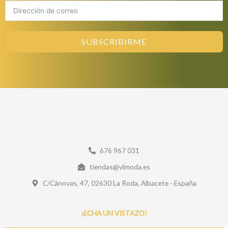
SUBSCRIBIRME
676 967 031
tiendas@vlmoda.es
C/Cánovas, 47, 02630 La Roda, Albacete - España
¡ECHA UN VISTAZO!