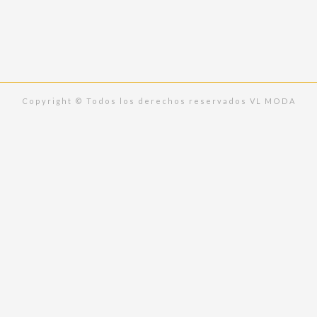
e
t
b
a
o
g
o
r
k
a
m
Copyright © Todos los derechos reservados VL MODA