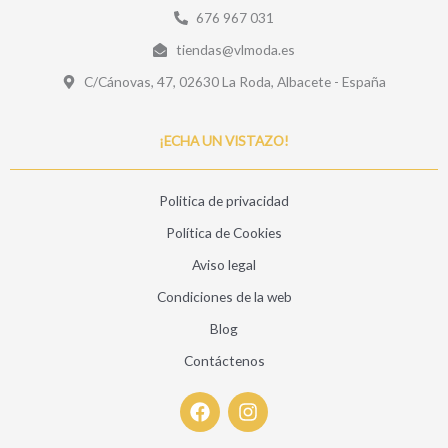
676 967 031
tiendas@vlmoda.es
C/Cánovas, 47, 02630 La Roda, Albacete - España
¡ECHA UN VISTAZO!
Politica de privacidad
Política de Cookies
Aviso legal
Condiciones de la web
Blog
Contáctenos
F
I
a
n
c
s