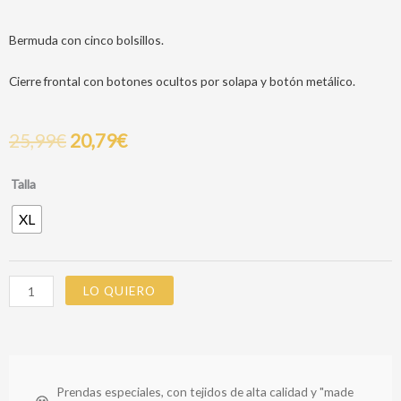
Bermuda con cinco bolsillos.
Cierre frontal con botones ocultos por solapa y botón metálico.
25,99
€
20,79
€
PANTALON
Talla
CORTO
XL
SLIM
BEIGE
59
cantidad
LO QUIERO
Prendas especiales, con tejidos de alta calidad y "made