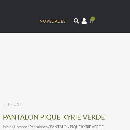
Ir
al
contenido
0
NOVEDADES
TIFFOSI
PANTALON PIQUE KYRIE VERDE
Inicio
/
Hombre
/
Pantalones
/ PANTALON PIQUE KYRIE VERDE