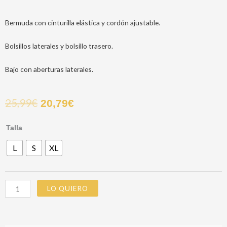
Bermuda con cinturilla elástica y cordón ajustable.
Bolsillos laterales y bolsillo trasero.
Bajo con aberturas laterales.
25,99
€
20,79
€
PANTALON
Talla
PIQUE
L
S
XL
KYRIE
VERDE
cantidad
LO QUIERO